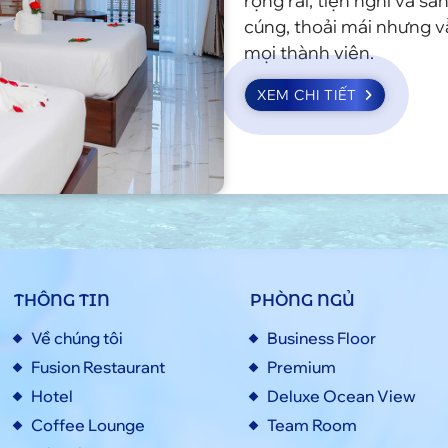
rộng rãi, tiện nghi và 
cúng, thoải mái nhưng 
mọi thành viên.
XEM CHI TIẾT
THÔNG TIN
PHÒNG NGỦ
Về chúng tôi
Business Floor
Fusion Restaurant
Premium
Hotel
Deluxe Ocean View
Coffee Lounge
Team Room