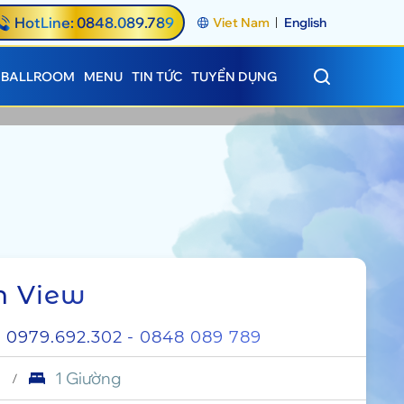
HotLine: 0848.089.789
Viet Nam
English
BALLROOM
MENU
TIN TỨC
TUYỂN DỤNG
n View
:
0979.692.302
- 0848 089 789
1 Giường