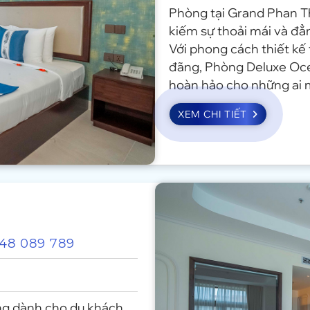
Phòng tại Grand Phan Th
kiếm sự thoải mái và đẳ
Với phong cách thiết kế 
đãng, Phòng Deluxe Oc
hoàn hảo cho những ai 
một cách trọn vẹn.
XEM CHI TIẾT
848 089 789
ởng dành cho du khách