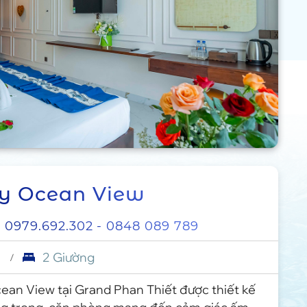
ly Ocean View
:
0979.692.302
- 0848 089 789
i
2 Giường
ean View tại Grand Phan Thiết được thiết kế