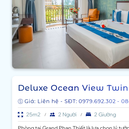
Deluxe Ocean View Twin
Giá: Liên hệ - SĐT:
0979.692.302
- 0
25m2
2 Người
2 Giường
Phòng tại Grand Phan Thiết là lựa chọn lý tư